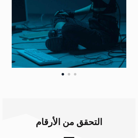
نص
روبوتات الدردشة
التحقق من الأرقام