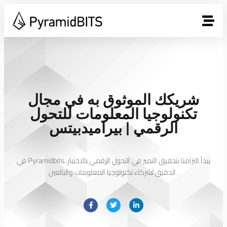
شريكك الموثوق به في مجال
تكنولوجيا المعلومات للتحول
الرقمي | بيراميدبيتس
في Pyramidbits، يبدأ التزامنا بتحقيق التميز في التحول الرقمي بالاختيار
.
الدقيق لشركاء تكنولوجيا المعلومات والبائعين