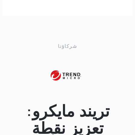
شركاؤنا
تريند مايكرو:
تعزيز نقطة