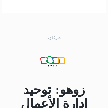
شركاؤنا
زوهو: توحيد
إدارة الأعمال