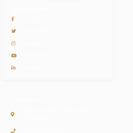
SOCIAL NETWORKS
PyramidBITS
@PyramidBITS
pyramidBITS
PyramidBits
PyramidBits
ADDRESS LIST
Bldg #28, Street 7, Maadi, Cairo
Governorate
+20 155 604 1915