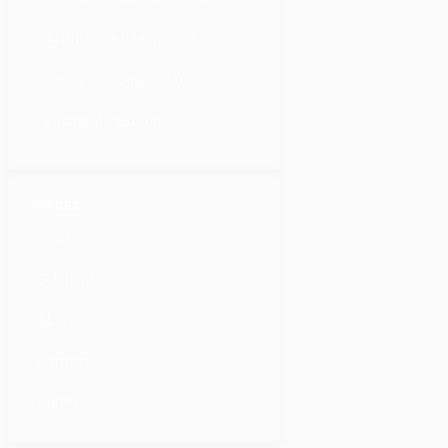
AI Business Integrations
Human Resources 2.0
Financial Inclusion
PAGES
Services
Solutions
Blog
Partners
Careers