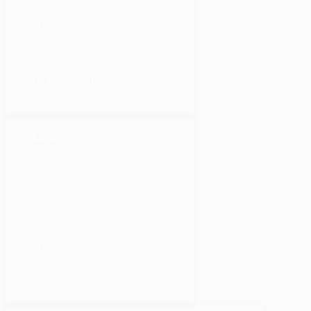
AI Business Integrations
Human Resources 2.0
Financial Inclusion
PAGES
Services
Solutions
Blog
Partners
Careers