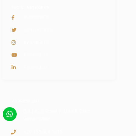
SOCIAL NETWORKS
PyramidBITS
@PyramidBITS
pyramidBITS
PyramidBits
PyramidBits
ADDRESS LIST
Bldg #28, Street 7, Maadi, Cairo
Governorate
+20 155 604 1915