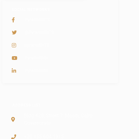
SOCIAL NETWORKS
PyramidBITS
@PyramidBITS
pyramidBITS
PyramidBits
PyramidBits
ADDRESS LIST
Bldg #28, Street 7, Maadi, Cairo
Governorate
+20 155 604 1915