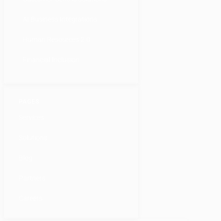
AI Business Integrations
Human Resources 2.0
Financial Inclusion
PAGES
Services
Solutions
Blog
Partners
Careers