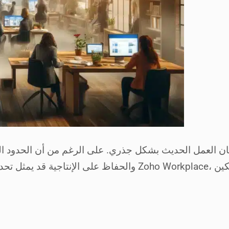
 العمل الحديث بشكل جذري. على الرغم من أن الحدود الجغراف
orkplace، حيث يقدم مجموعة شاملة من التطبيقات المصممة لتمكين