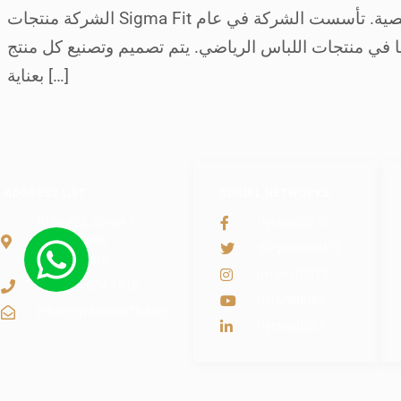
الشركة منتجات Sigma Fit تم تصميمها لحل تحديات الحياة اليومية للأشخاص، سواءً كانت تلك التحديات في مجال الصحة أو العمل أو الحياة الشخصية. تأسست الشركة في عام
يا في منتجات اللباس الرياضي. يتم تصميم وتصنيع كل منتج
بعناية […]
ADDRESS LIST
SOCIAL NETWORKS
Bldg #28, Street 7,
PyramidBITS
Maadi, Cairo
@PyramidBITS
Governorate
pyramidBITS
+20 155 604 1915
PyramidBits
info@pyramidBITS.tech
PyramidBits