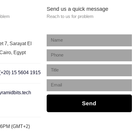
Send us a quick message
oblem
Reach to us for problem
et 7, Sarayat El
Cairo, Egypt
(+20) 15 5604 1915
ramidbits.tech
Send
 6PM (GMT+2)