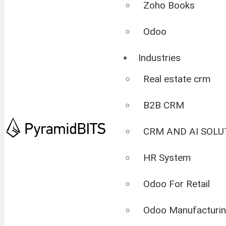
Zoho Books
Odoo
Industries
Real estate crm
B2B CRM
CRM AND AI SOLU
HR System
Odoo For Retail
Odoo Manufacturi