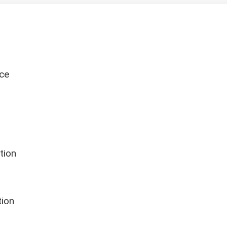
ce
tion
tion