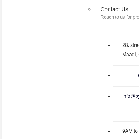
Contact Us
Reach to us for pr
28, stre
Maadi, 
info@py
9AM to