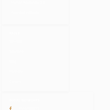
Human Resources 2.0
Financial Inclusion
PAGES
Services
Solutions
Blog
Partners
Careers
SOCIAL NETWORKS
PyramidBITS