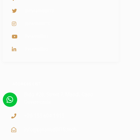
@PyramidBITS
pyramidBITS
PyramidBits
PyramidBits
ADDRESS LIST
Bldg #28, Street 7, Maadi, Cairo
Governorate
+20 155 604 1915
info@pyramidBITS.tech