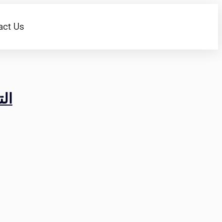
act Us
التحو