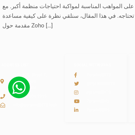
 احتياجات منظمة أكبر. مع Zoho Recruit، يمكنك التأكد من أنك تجري توظيفًا ذا جودة عالية مع
 سنلقي نظرة على كيفية مساعدة Zoho Recruit في العثور بسرعة وكفاءة على الشخص المناسب لشركتك المتنامية.
مقدمة حول Zoho […]
ADDRESS LIST
SOCIAL NETWORKS
Bldg #28, Street 7,
PyramidBITS
Maadi, Cairo
@PyramidBITS
Governorate
pyramidBITS
+20 155 604 1915
PyramidBits
info@pyramidBITS.tech
PyramidBits