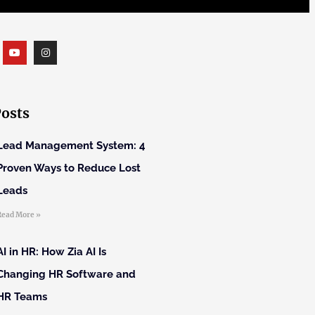
Posts
Lead Management System: 4
Proven Ways to Reduce Lost
Leads
Read More »
AI in HR: How Zia AI Is
Changing HR Software and
HR Teams