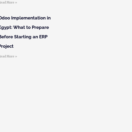
Read More »
Odoo Implementation in
Egypt: What to Prepare
Before Starting an ERP
Project
Read More »