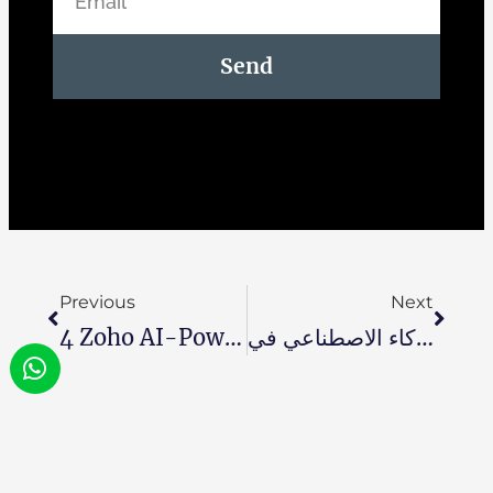
Send
Previous
Next
الذكاء الاصطناعي في DevSecOps: تعزيز الأمن طوال دورة حياة التطوير
4 Zoho AI-Powered Tools For IT Efficiency In The Era Of Digital Transformation