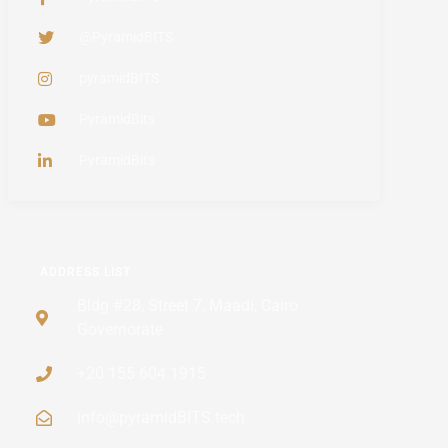
@PyramidBITS
pyramidBITS
PyramidBits
PyramidBits
ADDRESS LIST
Bldg #28, Street 7, Maadi, Cairo
Governorate
+20 155 604 1915
info@pyramidBITS.tech