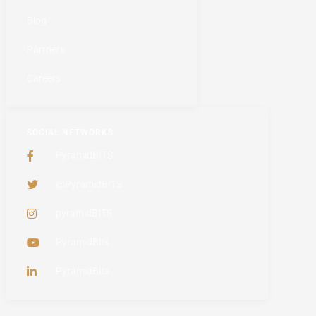
Blog
Partners
Careers
SOCIAL NETWORKS
PyramidBITS
@PyramidBITS
pyramidBITS
PyramidBits
PyramidBits