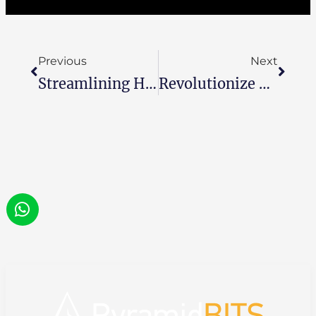
Previous
Next
Streamlining Hiring Processes With Zoho Recruit ATS: A Comprehensive Guide To Optimized Recruitment
Revolutionize Your Hiring Process With TestGorilla: Unveiling 3 Essential Features