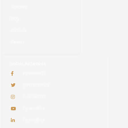
Solutions
Blog
Partners
Careers
SOCIAL NETWORKS
PyramidBITS
@PyramidBITS
pyramidBITS
PyramidBits
PyramidBits