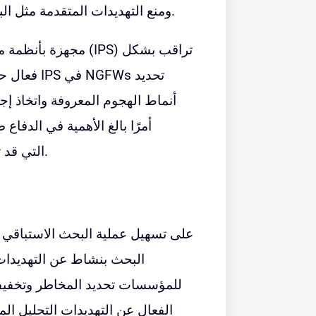
ومنع التهديدات المتقدمة مثل البرامج الضارة وبرامج الفدية وهجمات التصيد الاحتيالي.
فعال حركة
أنماط الهجوم المعروفة واتخاذ إجر
أمرًا بالغ الأهمية في الدفا
المتقدمة (APTs) التي قد تفشل فيها جدران الحماية التقليدية.
البحث بنشاط عن التهديدات 
للمؤسسات تحديد المخاطر وتخفيفه
الفعال عن التهديدات التحليل ا