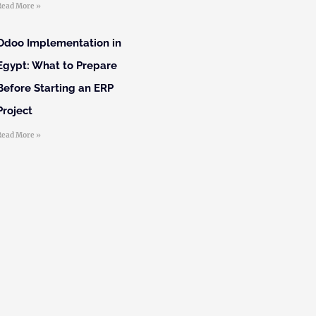
Read More »
Odoo Implementation in
Egypt: What to Prepare
Before Starting an ERP
Project
Read More »