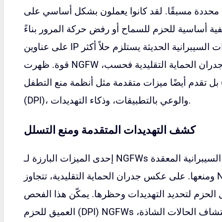
ن محددة مسبقًا. لقد كانوا يعملون بشكل أساسي على
ة أساسية للحزم للسماح أو رفض حركة المرور بناءً
على عناوين IP والمنافذ.ومع ذلك، فإن تعقيد التهديدات السيبرانية الحديثة يستلزم حلاً أكثر
قوة. ظهرت NGFW كإجابة، حيث لا تقدم جميع وظائف جدران الحماية التقليدية فحسب،
بل تقدم أيضًا ميزات متقدمة مثل أنظمة منع التطفل (IPS)، والتفتيش العميق للحزم
(DPI)، والوعي بالتطبيقات، وذكاء التهديدات.
كشف التهديدات المتقدمة ومنع التسلل
إحدى الميزات البارزة لـ NGFWs هي قدرتها على اكتشاف التهديدات السيبرانية المعقدة
ومنعها. على عكس جدران الحماية التقليدية، تتجاوز NGFWs مجرد تصفية الحزم؛ يقومون
 الحزم لتحديد التهديدات وحظرها. يمكّن هذا الفحص
العميق للحزم (DPI) NGFWs من فهم سياق حركة المرور، واكتشاف الحالات الشاذة،