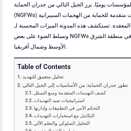
لمؤسسات يوميًا. برز الجيل التالي من جدران الحماية
(NGFWs) كآلية دفاع مهمة، حيث توفر إمكانات متقدمة للحماية من الهجمات السيبرانية
المعقدة. تستكشف هذه المدونة الميزات المحسنة لـ NGFWs واستخداماتها وفوائدها،
وتسلط الضوء على بعض NGFWs الأكثر استخدامًا على نطاق واسع في منطقة الشرق
الأوسط وشمال أفريقيا.
Table of Contents
تحليل متعمق للتهديد
تطور جدران الحماية: من الأساسيات إلى الجيل التالي
كشف التهديدات المتقدمة ومنع التسلل
استراتيجيات صيد التهديدات
التحكم الآمن في التطبيقات وإدارتها
التكامل مع استخبارات التهديدات
التحليل السلوكي والتعلم الآلي