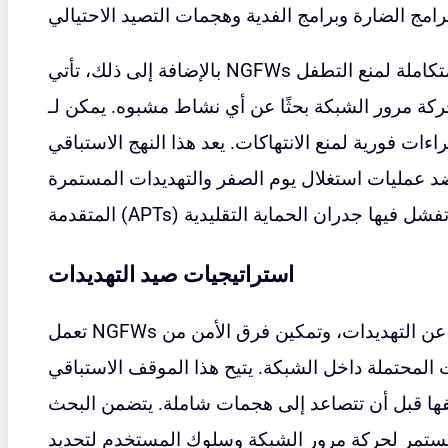
بالإضافة إلى ذلك، تأتي NGFWs مجهزة بأنظمة متكاملة لمنع التطفل (IPS) تراقب بشكل
 مرور الشبكة بحثًا عن أي نشاط مشبوه. يمكن لـ IPS في NGFWs تحديد
اءات فورية لمنع الانتهاكات. يعد هذا النهج الاستباقي
ع ضد عمليات استغلال يوم الصفر والتهديدات المستمرة
استراتيجيات صيد التهديدات
تعمل NGFWs على تسهيل عملية البحث الاستباقي عن التهديدات، وتمكين فرق الأمن من
المحتملة داخل الشبكة. يتيح هذا الموقف الاستباقي
ا قبل أن تتصاعد إلى هجمات شاملة. يتضمن البحث
لمستمر لحركة مرور الشبكة وسلوك المستخدم لتحديد