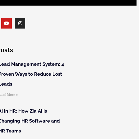
Posts
Lead Management System: 4
Proven Ways to Reduce Lost
Leads
Read More »
AI in HR: How Zia AI Is
Changing HR Software and
HR Teams