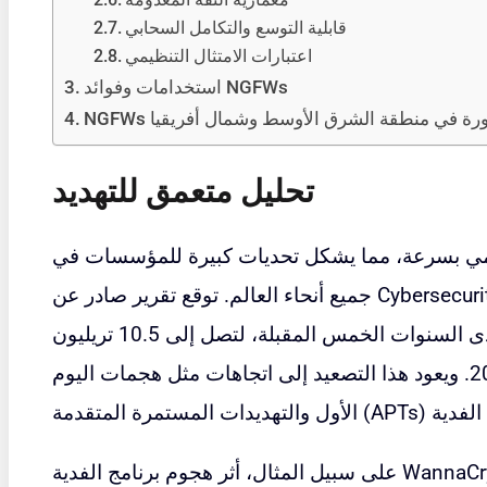
معمارية الثقة المعدومة
قابلية التوسع والتكامل السحابي
اعتبارات الامتثال التنظيمي
استخدامات وفوائد NGFWs
لمشهورة في منطقة الشرق الأوسط وشمال أفريقيا
تحليل متعمق للتهديد
رقمي بسرعة، مما يشكل تحديات كبيرة للمؤسسات في
جميع أنحاء العالم. توقع تقرير صادر عن Cybersecurity Ventures أن تنمو تكاليف الجرائم
الإلكترونية بنسبة 15% سنويًا على مدى السنوات الخمس المقبلة، لتصل إلى 10.5 تريليون
دولار أمريكي سنويًا بحلول عام 2025. ويعود هذا التصعيد إلى اتجاهات مثل هجمات اليوم
على سبيل المثال، أثر هجوم برنامج الفدية WannaCry عام 2017 على أكثر من 200 ألف