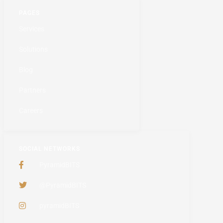
PAGES
Services
Solutions
Blog
Partners
Careers
SOCIAL NETWORKS
PyramidBITS
@PyramidBITS
pyramidBITS