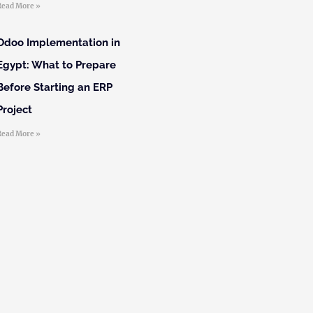
Read More »
Odoo Implementation in
Egypt: What to Prepare
Before Starting an ERP
Project
Read More »