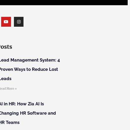
Posts
Lead Management System: 4
Proven Ways to Reduce Lost
Leads
Read More »
AI in HR: How Zia AI Is
Changing HR Software and
HR Teams