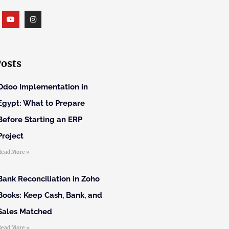
Posts
Odoo Implementation in
Egypt: What to Prepare
Before Starting an ERP
Project
Read More »
Bank Reconciliation in Zoho
Books: Keep Cash, Bank, and
Sales Matched
Read More »