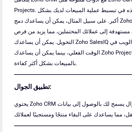
Projects. يمكن أن تساعد عمليات التكامل هذه في تبسيط عملية المبيعات لديك بشكل
أكبر. على سبيل المثال، يمكن أن يساعدك دمج Zoho Campaigns مع Zoho CRM في
 مستهدفة إلى عملائك المحتملين، مما يزيد من فرص
التحويل. يمكن أن يساعدك Zoho SalesIQ في التفاعل مع زوار موقعك على الويب في
الوقت الفعلي، بينما يمكن أن يساعدك Zoho Projects في إدارة المهام المتعلقة
بالمبيعات بشكل أكثر كفاءة.
تطبيق الجوال:
يحتوي Zoho CRM على تطبيق جوال يسمح لك بالوصول إلى بيانات CRM الخاصة بك أثناء